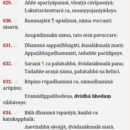
629.
Aññe
apariyāpannā
,
vivaṭṭā
cāvipassiyā
;
Lokuttarānuttarā
ca
,
nosaṃyojaniyādayo
.
630.
Kammajātā
¶
upādinnā
,
nāma
vuccanti
sāsavā
;
Anupādinnakā
nāma
,
tato
sesā
pavuccare
.
631.
Dhammā
sappaṭibhāgāti
,
kusalākusalā
matā
;
Appaṭibhāgadhammāti
,
tadaññe
paridīpaye
.
632.
Saraṇā
¶
ca
pahātabbā
,
dvādasākusalā
pana
;
Tadaññe
araṇā
nāma
,
pahātabbā
na
kehici
.
633.
Rūpino
rūpadhammā
ca
,
nāmadhammā
arūpino
;
Evamādippabhedena
,
dvidhā
bhedaṃ
vibhāvaye
.
634.
Bālā
dhammā
tapanīyā
,
kaṇhā
ca
kaṭukapphalā
;
Asevitabbā
sāvajjā
,
dvādasākusalā
matā
.