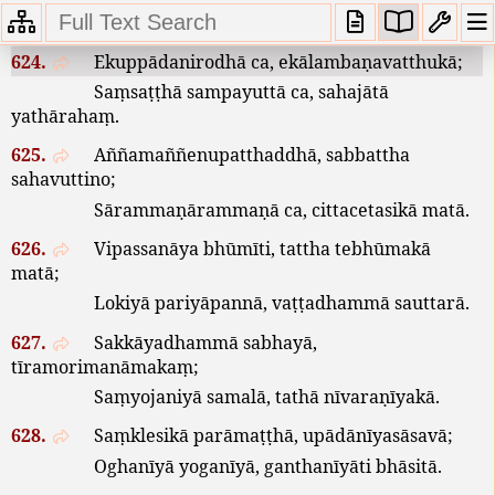
Ārammaṇā
eva
nāma
,
nālambanti
hi
kiñcipi
.
624.
Ekuppādanirodhā
ca
,
ekālambaṇavatthukā
;
Saṃsaṭṭhā
sampayuttā
ca
,
sahajātā
yathārahaṃ
.
625.
Aññamaññenupatthaddhā
,
sabbattha
sahavuttino
;
Sārammaṇārammaṇā
ca
,
cittacetasikā
matā
.
626.
Vipassanāya
bhūmīti
,
tattha
tebhūmakā
matā
;
Lokiyā
pariyāpannā
,
vaṭṭadhammā
sauttarā
.
627.
Sakkāyadhammā
sabhayā
,
tīramorimanāmakaṃ
;
Saṃyojaniyā
samalā
,
tathā
nīvaraṇīyakā
.
628.
Saṃklesikā
parāmaṭṭhā
,
upādānīyasāsavā
;
Oghanīyā
yoganīyā
,
ganthanīyāti
bhāsitā
.