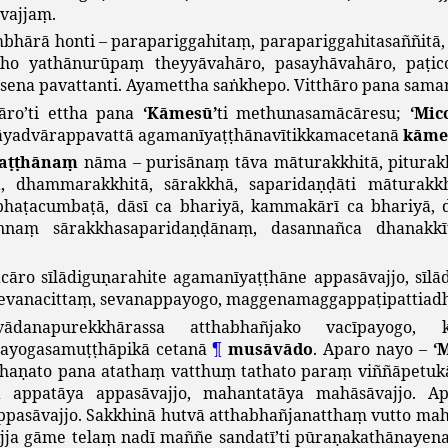
vajjaṃ
.
mbhārā
honti
–
parapariggahitaṃ
,
parapariggahitasaññitā
kho
yathānurūpaṃ
theyyāvahāro
,
pasayhāvahāro
,
paṭi
sena
pavattanti
.
Ayamettha
saṅkhepo
.
Vitthāro
pana
sama
āro
’
ti
ettha
pana
‘
Kāmesū
’
ti
methunasamācāresu
;
‘
Mic
āyadvārappavattā
agamanīyaṭṭhānavītikkamacetanā
kāme
aṭṭhānaṃ
nāma
–
purisānaṃ
tāva
māturakkhitā
,
piturak
ā
,
dhammarakkhitā
,
sārakkhā
,
saparidaṇḍāti
māturakkh
bhaṭacumbaṭā
,
dāsī
ca
bhariyā
,
kammakārī
ca
bhariyā
,
nnaṃ
sārakkhasaparidaṇḍānaṃ
,
dasannañca
dhanakkī
cāro
sīlādiguṇarahite
agamanīyaṭṭhāne
appasāvajjo
,
sīl
evanacittaṃ
,
sevanappayogo
,
maggenamaggappaṭipattiadh
vādanapurekkhārassa
atthabhañjako
vacīpayogo
,
ayogasamuṭṭhāpikā
cetanā
¶
musāvādo
.
Aparo
nayo
–
‘
haṇato
pana
atathaṃ
vatthuṃ
tathato
paraṃ
viññāpetuk
a
appatāya
appasāvajjo
,
mahantatāya
mahāsāvajjo
.
Ap
ppasāvajjo
.
Sakkhinā
hutvā
atthabhañjanatthaṃ
vutto
mah
jja
gāme
telaṃ
nadī
maññe
sandatī
’
ti
pūraṇakathānayen