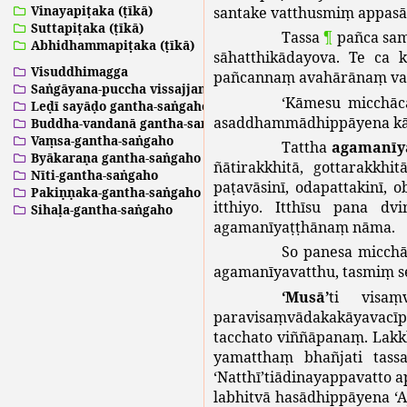
Vinayapiṭaka (ṭīkā)
santake
vatthusmiṃ
appasā
Suttapiṭaka (ṭīkā)
Tassa
¶
pañca
sa
Abhidhammapiṭaka (ṭīkā)
sāhatthikādayova
.
Te
ca
Visuddhimagga
pañcannaṃ
avahārānaṃ
va
Saṅgāyana-puccha vissajjanā
‘
Kāmesu
micchāc
Leḍī sayāḍo gantha-saṅgaho
asaddhammādhippāyena
k
Buddha-vandanā gantha-saṅgaho
Vaṃsa-gantha-saṅgaho
Tattha
agamanīy
Byākaraṇa gantha-saṅgaho
ñātirakkhitā
,
gottarakkhit
Nīti-gantha-saṅgaho
paṭavāsinī
,
odapattakinī
,
o
Pakiṇṇaka-gantha-saṅgaho
itthiyo
.
Itthīsu
pana
dvi
Sihaḷa-gantha-saṅgaho
agamanīyaṭṭhānaṃ
nāma
.
So
panesa
micchā
agamanīyavatthu
,
tasmiṃ
s
‘
Musā
’
ti
visaṃ
paravisaṃvādakakāyavacīp
tacchato
viññāpanaṃ
.
Lakk
yamatthaṃ
bhañjati
tass
‘
Natthī
’
tiādinayappavatto
a
labhitvā
hasādhippāyena
‘
A