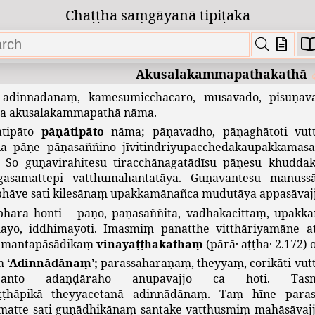
Vacīkammadvārakathā
Chaṭṭha saṃgāyanā tipiṭaka
Manokammadvārakathā
Kammakathā
Akusalakammapathakathā
,
adinnādānaṃ
,
kāmesumicchācāro
,
musāvādo
,
pisuṇav
a
akusalakammapathā
nāma
.
atipāto
pāṇātipāto
nāma
;
pāṇavadho
,
pāṇaghātoti
vut
na
pāṇe
pāṇasaññino
jīvitindriyupacchedakaupakkamas
.
So
guṇavirahitesu
tiracchānagatādīsu
pāṇesu
khudda
gasamattepi
vatthumahantatāya
.
Guṇavantesu
manussā
bhāve
sati
kilesānaṃ
upakkamānañca
mudutāya
appasāvaj
bhārā
honti
–
pāṇo
,
pāṇasaññitā
,
vadhakacittaṃ
,
upakk
mayo
,
iddhimayoti
.
Imasmiṃ
panatthe
vitthāriyamāne
a
amantapāsādikaṃ
vinayaṭṭhakathaṃ
(
pārā
·
aṭṭha
· 2.172)
ṃ
‘
Adinnādānaṃ
’;
parassaharaṇaṃ
,
theyyaṃ
,
corikāti
vut
janto
adaṇḍāraho
anupavajjo
ca
hoti
.
Tas
ṭhāpikā
theyyacetanā
adinnādānaṃ
.
Taṃ
hīne
para
matte
sati
guṇādhikānaṃ
santake
vatthusmiṃ
mahāsāvaj