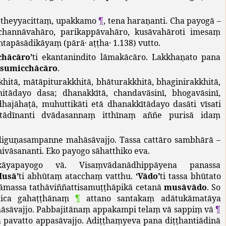
,
theyyacittaṃ
,
upakkamo
¶
,
tena
haraṇanti
.
Cha
payogā
–
cchannāvahāro
,
parikappāvahāro
,
kusāvahāroti
imesaṃ
ntapāsādikāyaṃ
(
pārā
·
aṭṭha
· 1.138)
vutto
.
chācāro
’
ti
ekantanindito
lāmakācāro
.
Lakkhaṇato
pana
sumicchācāro
.
khitā
,
mātāpiturakkhitā
,
bhāturakkhitā
,
bhaginirakkhitā
,
itādayo
dasa
;
dhanakkītā
,
chandavāsinī
,
bhogavāsinī
,
dhajāhaṭā
,
muhuttikāti
etā
dhanakkītādayo
dasāti
vīsati
tādīnanti
dvādasannaṃ
itthīnaṃ
aññe
purisā
idaṃ
ādiguṇasampanne
mahāsāvajjo
.
Tassa
cattāro
sambhārā
–
ivāsananti
.
Eko
payogo
sāhatthiko
eva
.
kāyapayogo
vā
.
Visaṃvādanādhippāyena
panassa
Musā
’
ti
abhūtaṃ
atacchaṃ
vatthu
.
‘
Vādo
’
ti
tassa
bhūtato
āmassa
tathāviññattisamuṭṭhāpikā
cetanā
musāvādo
.
So
ica
gahaṭṭhānaṃ
¶
attano
santakaṃ
adātukāmatāya
āsāvajjo
.
Pabbajitānaṃ
appakampi
telaṃ
vā
sappiṃ
vā
¶
a
pavatto
appasāvajjo
.
Adiṭṭhaṃyeva
pana
diṭṭhantiādinā