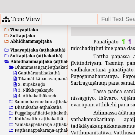
Tree View
Vinayapiṭaka
Suttapiṭaka
Abhidhammapiṭaka
Pāṇātipāto
¶
¶
micchādiṭṭhīti
ime
pana
das
Vinayapiṭaka (aṭṭhakathā)
Suttapiṭaka (aṭṭhakathā)
Tattha
pāṇassa
Abhidhammapiṭaka (aṭṭhakathā)
jīvitindriyaṃ
.
Tasmiṃ
pa
Dhammasaṅgaṇi-aṭṭhakathā
vadhakacetanā
pāṇātipāto
Ganthārambhakathā
Payogamahantatāya
.
Payo
Tikamātikāpadavaṇṇanā
Sarīraguṇānaṃ
pana
sama
2. Rūpakaṇḍo
3. Nikkhepakaṇḍo
Tassa
pañca
sam
4. Aṭṭhakathākaṇḍo
nissaggiyo
,
thāvaro
,
vijjā
Sammohavinodanī-aṭṭhakathā
evarūpaṃ
atthikehi
pana
s
Dhātukathā-aṭṭhakathā
Adinnassa
ādāna
Puggalapaññatti-aṭṭhakathā
Kathāvatthu-aṭṭhakathā
yathākāmakāritaṃ
āpaj
Yamakappakaraṇa-aṭṭhakathā
tadādāyakaupakkamasamuṭ
Paṭṭhānappakaraṇa-aṭṭhakathā
Vatthupaṇītatāya
.
Vatthusa