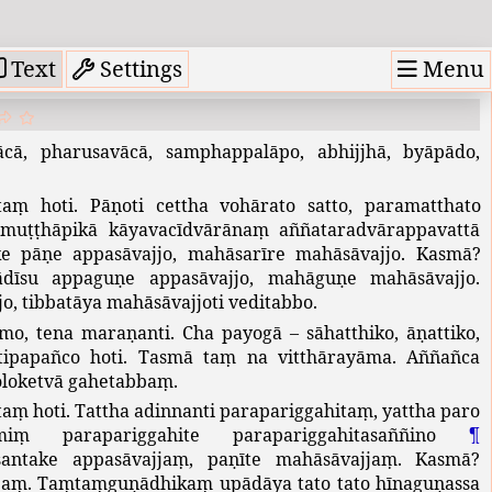
Menu
Text
Settings
ācā
,
pharusavācā
,
samphappalāpo
,
abhijjhā
,
byāpādo
,
taṃ
hoti
.
Pāṇoti
cettha
vohārato
satto
,
paramatthato
amuṭṭhāpikā
kāyavacīdvārānaṃ
aññataradvārappavattā
ke
pāṇe
appasāvajjo
,
mahāsarīre
mahāsāvajjo
.
Kasmā
?
dīsu
appaguṇe
appasāvajjo
,
mahāguṇe
mahāsāvajjo
.
jo
,
tibbatāya
mahāsāvajjoti
veditabbo
.
amo
,
tena
maraṇanti
.
Cha
payogā
–
sāhatthiko
,
āṇattiko
,
tipapañco
hoti
.
Tasmā
taṃ
na
vitthārayāma
.
Aññañca
oloketvā
gahetabbaṃ
.
taṃ
hoti
.
Tattha
adinnanti
parapariggahitaṃ
,
yattha
paro
miṃ
parapariggahite
parapariggahitasaññino
¶
santake
appasāvajjaṃ
,
paṇīte
mahāsāvajjaṃ
.
Kasmā
?
jaṃ
.
Taṃtaṃguṇādhikaṃ
upādāya
tato
tato
hīnaguṇassa