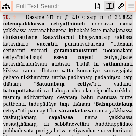
10.
Bhūmicālasuttavaṇṇanā
70.
Dasame
(
dī
·
ni
·
ṭī
· 2.167;
saṃ
·
ni
·
ṭī
· 2.5.822)
udenayakkhassa
cetiyaṭṭhāne
ti
udenassa
nāma
yakkhassa
āyatanabhāvena
iṭṭhakāhi
kate
mahājanassa
cittīkataṭṭhāne
.
katavihāro
ti
bhagavantaṃ
uddissa
katavihāro
.
vuccatī
ti
purimavohārena
“
Udenaṃ
cetiya
”
nti
vuccati
.
gotamakādīsupī
ti
“
Gotamakaṃ
cetiya
”
ntiādīsupi
.
eseva
nayo
ti
cetiyaṭṭhāne
katavihārabhāvaṃ
atidisati
.
Tathā
hi
sattamba
nti
kikissa
rañño
dhītaro
satta
kumāriyo
saṃvegajātā
gehato
nikkhamitvā
tattha
padhānaṃ
padahiṃsu
,
taṃ
ṭhānaṃ
“
Sattambaṃ
cetiya
”
nti
vadanti
.
bahuputtaka
nti
ca
bahupāroho
eko
nigrodharukkho
,
tasmiṃ
adhivatthaṃ
devataṃ
bahū
manussā
putte
patthenti
,
tadupādāya
taṃ
ṭhānaṃ
“
Bahuputtakaṃ
cetiya
”
nti
paññāyittha
.
sārandadassa
nāma
yakkhassa
vasitaṭṭhānaṃ
,
cāpālassa
nāma
yakkhassa
vasitaṭṭhānaṃ
,
iti
sabbānevetāni
buddhuppādato
pubbadevatā
pariggahetvā
cetiyavohārena
voharitāni
,