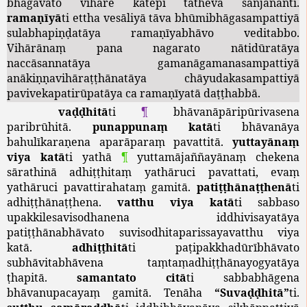
bhagavato
vihāre
katepi
tatheva
sañjānanti
.
ramaṇīyā
ti
ettha
vesāliyā
tāva
bhūmibhāgasampattiyā
sulabhapiṇḍatāya
ramaṇīyabhāvo
veditabbo
.
Vihārānaṃ
pana
nagarato
nātidūratāya
naccāsannatāya
gamanāgamanasampattiyā
anākiṇṇavihāraṭṭhānatāya
chāyudakasampattiyā
pavivekapatirūpatāya
ca
ramaṇīyatā
daṭṭhabbā
.
vaḍḍhitā
ti
¶
bhāvanāpāripūrivasena
paribrūhitā
.
punappunaṃ
katā
ti
bhāvanāya
bahulīkaraṇena
aparāparaṃ
pavattitā
.
yuttayānaṃ
viya
katā
ti
yathā
¶
yuttamājaññayānaṃ
chekena
sārathinā
adhiṭṭhitaṃ
yathāruci
pavattati
,
evaṃ
yathāruci
pavattirahataṃ
gamitā
.
patiṭṭhānaṭṭhenā
ti
adhiṭṭhānaṭṭhena
.
vatthu
viya
katā
ti
sabbaso
upakkilesavisodhanena
iddhivisayatāya
patiṭṭhānabhāvato
suvisodhitaparissayavatthu
viya
katā
.
adhiṭṭhitā
ti
paṭipakkhadūrībhāvato
subhāvitabhāvena
taṃtaṃadhiṭṭhānayogyatāya
ṭhapitā
.
samantato
citā
ti
sabbabhāgena
bhāvanupacayaṃ
gamitā
.
Tenāha
“
Suvaḍḍhitā
”
ti
.