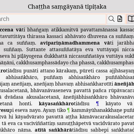
vato
ekattañca
taṃ
nānattena
suññañcāti
ekattasuñña
Chaṭṭha saṃgāyanā tipiṭaka
mādikhanti
kāmacchandādinā
suññāti
khantisuññaṃ
.
āṭho
.
sampajānassā
ti
sampajaññena
samannāgatass
bbasuññatāna
nti
sabbasuññānaṃ
.
paramatthasuñña
nti
s
iccena
vā
ti
bhaṅgaṃ
atikkamitvā
pavattamānassa
kassac
tavuttitāya
thirassa
kassaci
abhāvato
dhuvena
ca
suññaṃ
na
ca
suññaṃ
.
avipariṇāmadhammena
vā
ti
jarābh
a
suññaṃ
.
Suttante
attasuññatāya
eva
vuttāyapi
nicc
seva
hi
pīḷāyogena
dukkhattā
niccasuññatāya
vuttāya
suk
ñāṇāni
,
cakkhusamphassādayo
cha
phassā
,
cakkhusamphas
āro
tiādīsu
punāti
attano
kārakaṃ
,
pūreti
cassa
ajjhāsaya
i
abhisaṅkhāro
,
puññaṃ
abhisaṅkhāro
puññābhisa
ñjaṃ
aneñjaṃ
,
aneñjaṃ
bhavaṃ
abhisaṅkharotīti
āneñjā
usalacetanā
,
bhāvanāvaseneva
pavattā
pañca
rūpāvacara
ā
dvādasa
akusalacetanā
,
āneñjābhisaṅkhāro
bhāvanāv
etanā
honti
.
kāyasaṅkhāro
tiādīsu
¶
kāyato
vā
resu
pi
eseva
nayo
.
Ayaṃ
tiko
¶
kammāyūhanakkhaṇe
puñ
tvā
hi
kāyadvārato
pavattā
aṭṭha
kāmāvacarakusalaceta
,
tā
eva
ca
vacīviññattiṃ
samuṭṭhāpetvā
vacīdvārato
pavat
aṅkhāro
nāma
.
atītā
saṅkhārā
tiādīsu
sabbepi
saṅkhat