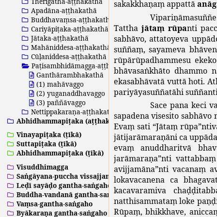
Therīgāthā-aṭṭhakathā
sakakkhaṇaṃ
appattā
anāg
Apadāna-aṭṭhakathā
Vipariṇāmasuññe
Buddhavaṃsa-aṭṭhakathā
Tattha
jātaṃ
rūpa
nti
pac
Cariyāpiṭaka-aṭṭhakathā
sabhāvo
,
attatoyeva
uppādo
Jātaka-aṭṭhakathā
Mahāniddesa-aṭṭhakathā
suññaṃ
,
sayameva
bhāven
Cūḷaniddesa-aṭṭhakathā
rūpārūpadhammesu
ekeko
Paṭisambhidāmagga-aṭṭhakathā
bhāvasaṅkhāto
dhammo
n
Ganthārambhakathā
ekasabhāvatā
vuttā
hoti
.
At
(1) mahāvaggo
pariyāyasuññatāhi
suññant
(2) yuganaddhavaggo
(3) paññāvaggo
Sace
pana
keci
v
Nettippakaraṇa-aṭṭhakathā
sapadena
visesito
sabhāvo
Abhidhammapiṭaka (aṭṭhakathā)
Evaṃ
sati
“
Jātaṃ
rūpa
”
nti
Vinayapiṭaka (ṭīkā)
jātijarāmaraṇāni
ca
uppāda
Suttapiṭaka (ṭīkā)
evaṃ
anuddharitvā
bha
Abhidhammapiṭaka (ṭīkā)
jarāmaraṇa
”
nti
vattabbaṃ
Visuddhimagga
avijjamāna
”
nti
vacanaṃ
a
Saṅgāyana-puccha vissajjanā
lokavacanena
ca
bhagava
Leḍī sayāḍo gantha-saṅgaho
kacavaramiva
chaḍḍitab
Buddha-vandanā gantha-saṅgaho
natthisammataṃ
loke
paṇḍ
Vaṃsa-gantha-saṅgaho
Rūpaṃ
,
bhikkhave
,
anicca
Byākaraṇa gantha-saṅgaho