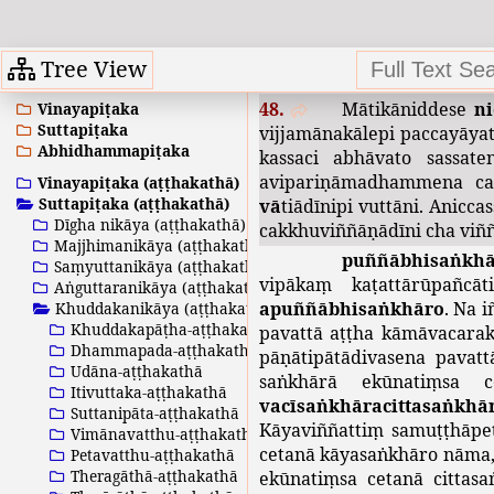
nānārammaṇavikkhepābhā
nānattasuññaṃ
.
Nekkham
Pariyogahanasuññantipi
p
Tree View
anupādāparinibbānaṃ
.
sa
48.
Mātikāniddese
n
Vinayapiṭaka
Suttapiṭaka
vijjamānakālepi
paccayāyat
Abhidhammapiṭaka
kassaci
abhāvato
sassate
avipariṇāmadhammena
c
Vinayapiṭaka (aṭṭhakathā)
Suttapiṭaka (aṭṭhakathā)
vā
tiādīnipi
vuttāni
.
Aniccas
Dīgha nikāya (aṭṭhakathā)
cakkhuviññāṇādīni
cha
viñ
Majjhimanikāya (aṭṭhakathā)
puññābhisaṅkh
Saṃyuttanikāya (aṭṭhakathā)
vipākaṃ
kaṭattārūpañcāt
Aṅguttaranikāya (aṭṭhakathā)
apuññābhisaṅkhāro
.
Na
i
Khuddakanikāya (aṭṭhakathā)
Khuddakapāṭha-aṭṭhakathā
pavattā
aṭṭha
kāmāvacarak
Dhammapada-aṭṭhakathā
pāṇātipātādivasena
pavatt
Udāna-aṭṭhakathā
saṅkhārā
ekūnatiṃsa
c
Itivuttaka-aṭṭhakathā
vacīsaṅkhāracittasaṅkhā
Suttanipāta-aṭṭhakathā
Kāyaviññattiṃ
samuṭṭhāpe
Vimānavatthu-aṭṭhakathā
cetanā
kāyasaṅkhāro
nāma
Petavatthu-aṭṭhakathā
Theragāthā-aṭṭhakathā
ekūnatiṃsa
cetanā
cittas