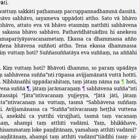
rā
ti
.
vattuṃ
sakkāti
paṭhamaṃ
paccuppannadhammā
dassitā
.
hāvo
sabhāvo
,
sayameva
uppādoti
attho
.
Sato
vā
bhāvo
bhāvo
,
attato
eva
vā
bhāvo
etasmiṃ
natthīti
sabhāvena
sakassa
bhāvo
sabhāvo
.
Pathavīdhātuādīsu
hi
anekesu
mapariyāyavacanametaṃ
.
Ekassa
ca
dhammassa
añño
ñena
bhāvena
suññoti
attho
.
Tena
ekassa
dhammassa
iṃ
vuttaṃ
hoti
?
Suññasuññatāya
eva
suññaṃ
,
na
aññāhi
.
Kiṃ
vuttaṃ
hoti
?
Bhāvoti
dhammo
,
so
paraṃ
upādāya
ṃ
sabhāvena
suñña
”
nti
rūpassa
avijjamānatā
vuttā
hotīti
.
.
Nibbānañhi
uppādarahitaṃ
,
taṃ
jātaṃ
nāma
na
¶
hoti
,
vena
suññā
¶
,
jātaṃ
jarāmaraṇaṃ
¶
sabhāvena
suñña
”
nti
tassāpi
“
Jāta
”
ntivacanaṃ
yujjeyya
, “
Jātā
jāti
,
jātaṃ
āta
”
ntivacanaṃ
na
vuttaṃ
,
tasmā
“
Sabhāvena
suññaṃ
i
.
Avijjamānassa
ca
“
Suñña
”
ntivacanaṃ
heṭṭhā
vuttena
i
,
anekāhi
ca
yuttīhi
virujjhati
,
tasmā
taṃ
vacanaṃ
naṃ
,
ahampi
taṃ
atthīti
vadāmi
.
Yaṃ
,
bhikkhave
,
thisammataṃ
loke
paṇḍitānaṃ
,
yamahaṃ
atthīti
vadāmi
?
aṇḍitānaṃ
,
ahampi
taṃ
atthīti
vadāmī
”
tiādīhi
(
saṃ
·
ni
·