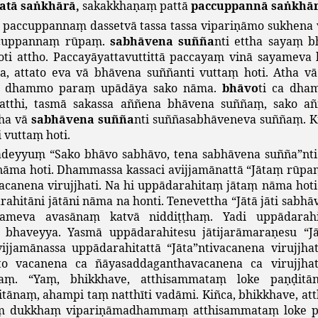
atā
saṅkhārā
,
sakakkhaṇaṃ
pattā
paccuppannā
saṅkhā
paccuppannaṃ
dassetvā
tassa
tassa
vipariṇāmo
sukhena
cuppannaṃ
rūpaṃ
.
sabhāvena
suñña
nti
ettha
sayaṃ
b
ti
attho
.
Paccayāyattavuttittā
paccayaṃ
vinā
sayameva
a
,
attato
eva
vā
bhāvena
suññanti
vuttaṃ
hoti
.
Atha
vā
dhammo
paraṃ
upādāya
sako
nāma
.
bhāvo
ti
ca
dham
atthi
,
tasmā
sakassa
aññena
bhāvena
suññaṃ
,
sako
añ
ha
vā
sabhāvena
suñña
nti
suññasabhāveneva
suññaṃ
.
K
i
vuttaṃ
hoti
.
adeyyuṃ
“
Sako
bhāvo
sabhāvo
,
tena
sabhāvena
suñña
”
nti
nāma
hoti
.
Dhammassa
kassaci
avijjamānattā
“
Jātaṃ
rūpa
vacanena
virujjhati
.
Na
hi
uppādarahitaṃ
jātaṃ
nāma
hoti
rahitāni
jātāni
nāma
na
honti
.
Tenevettha
“
Jātā
jāti
sabhā
vameva
avasānaṃ
katvā
niddiṭṭhaṃ
.
Yadi
uppādarahi
bhaveyya
.
Yasmā
uppādarahitesu
jātijarāmaraṇesu
“
J
vijjamānassa
uppādarahitattā
“
Jāta
”
ntivacanena
virujjhat
to
vacanena
ca
ñāyasaddaganthavacanena
ca
virujjhat
baṃ
. “
Yaṃ
,
bhikkhave
,
atthisammataṃ
loke
paṇḍitā
itānaṃ
,
ahampi
taṃ
natthīti
vadāmi
.
Kiñca
,
bhikkhave
,
at
ṃ
dukkhaṃ
vipariṇāmadhammaṃ
atthisammataṃ
loke
p