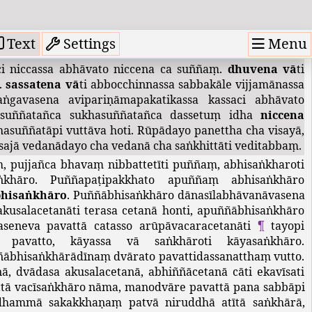
ṃ
.
Tabbiparītena
nānattañca
¶
taṃ
ekattena
suññañcāti
Adhiṭṭhānasuññe
pariyogāhanasuññe
ca
eseva
nayo
.
a
parinibbāyantassa
arahato
.
pavattapariyādāna
nti
Menu
Text
Settings
abbasaṅkhārābhāvato
uttamatthabhūtaṃ
suññaṃ
.
i
niccassa
abhāvato
niccena
ca
suññaṃ
.
dhuvena
vā
ti
.
sassatena
vā
ti
abbocchinnassa
sabbakāle
vijjamānassa
aṅgavasena
avipariṇāmapakatikassa
kassaci
abhāvato
asuññatañca
sukhasuññatañca
dassetuṃ
idha
niccena
hasuññatāpi
vuttāva
hoti
.
Rūpādayo
panettha
cha
visayā
,
sajā
vedanādayo
cha
vedanā
cha
saṅkhittāti
veditabbaṃ
.
ṃ
,
pujjañca
bhavaṃ
nibbattetīti
puññaṃ
,
abhisaṅkharoti
ṅkhāro
.
Puññapaṭipakkhato
apuññaṃ
abhisaṅkhāro
bhisaṅkhāro
.
Puññābhisaṅkhāro
dānasīlabhāvanāvasena
kusalacetanāti
terasa
cetanā
honti
,
apuññābhisaṅkhāro
aseneva
pavattā
catasso
arūpāvacaracetanāti
¶
tayopi
pavatto
,
kāyassa
vā
saṅkhāroti
kāyasaṅkhāro
.
ñābhisaṅkhārādīnaṃ
dvārato
pavattidassanatthaṃ
vutto
.
nā
,
dvādasa
akusalacetanā
,
abhiññācetanā
cāti
ekavīsati
tā
vacīsaṅkhāro
nāma
,
manodvāre
pavattā
pana
sabbāpi
adhammā
sakakkhaṇaṃ
patvā
niruddhā
atītā
saṅkhārā
,