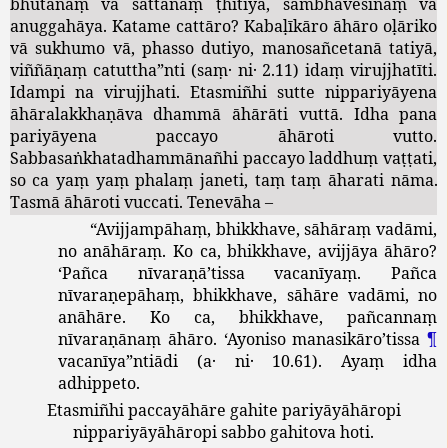
bhūtānaṃ
vā
sattānaṃ
ṭhitiyā
,
sambhavesīnaṃ
vā
anuggahāya
.
Katame
cattāro
?
Kabaḷīkāro
āhāro
oḷāriko
vā
sukhumo
vā
,
phasso
dutiyo
,
manosañcetanā
tatiyā
,
viññāṇaṃ
catuttha
”
nti
(
saṃ
·
ni
· 2.11)
idaṃ
virujjhatīti
.
Idampi
na
virujjhati
.
Etasmiñhi
sutte
nippariyāyena
āhāralakkhaṇāva
dhammā
āhārāti
vuttā
.
Idha
pana
pariyāyena
paccayo
āhāroti
vutto
.
Sabbasaṅkhatadhammānañhi
paccayo
laddhuṃ
vaṭṭati
,
so
ca
yaṃ
yaṃ
phalaṃ
janeti
,
taṃ
taṃ
āharati
nāma
.
Tasmā
āhāroti
vuccati
.
Tenevāha
–
“
Avijjampāhaṃ
,
bhikkhave
,
sāhāraṃ
vadāmi
,
no
anāhāraṃ
.
Ko
ca
,
bhikkhave
,
avijjāya
āhāro
?
‘
Pañca
nīvaraṇā
’
tissa
vacanīyaṃ
.
Pañca
nīvaraṇepāhaṃ
,
bhikkhave
,
sāhāre
vadāmi
,
no
anāhāre
.
Ko
ca
,
bhikkhave
,
pañcannaṃ
nīvaraṇānaṃ
āhāro
. ‘
Ayoniso
manasikāro
’
tissa
¶
vacanīya
”
ntiādi
(
a
·
ni
· 10.61).
Ayaṃ
idha
adhippeto
.
Etasmiñhi
paccayāhāre
gahite
pariyāyāhāropi
nippariyāyāhāropi
sabbo
gahitova
hoti
.