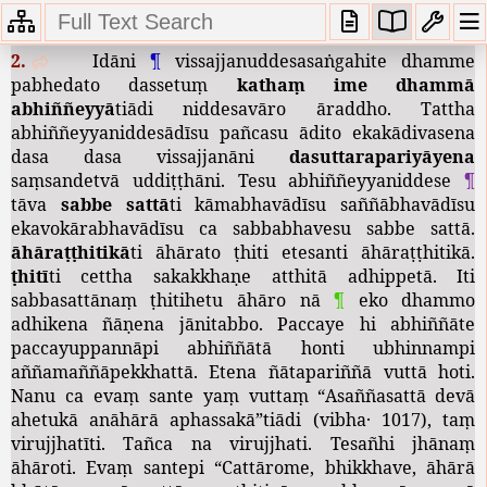
Abhiññeyyaniddesavaṇṇanā
2.
Idāni
¶
vissajjanuddesasaṅgahite
dhamme
pabhedato
dassetuṃ
kathaṃ
ime
dhammā
abhiññeyyā
tiādi
niddesavāro
āraddho
.
Tattha
abhiññeyyaniddesādīsu
pañcasu
ādito
ekakādivasena
dasa
dasa
vissajjanāni
dasuttarapariyāyena
saṃsandetvā
uddiṭṭhāni
.
Tesu
abhiññeyyaniddese
¶
tāva
sabbe
sattā
ti
kāmabhavādīsu
saññābhavādīsu
ekavokārabhavādīsu
ca
sabbabhavesu
sabbe
sattā
.
āhāraṭṭhitikā
ti
āhārato
ṭhiti
etesanti
āhāraṭṭhitikā
.
ṭhitī
ti
cettha
sakakkhaṇe
atthitā
adhippetā
.
Iti
sabbasattānaṃ
ṭhitihetu
āhāro
nā
¶
eko
dhammo
adhikena
ñāṇena
jānitabbo
.
Paccaye
hi
abhiññāte
paccayuppannāpi
abhiññātā
honti
ubhinnampi
aññamaññāpekkhattā
.
Etena
ñātapariññā
vuttā
hoti
.
Nanu
ca
evaṃ
sante
yaṃ
vuttaṃ
“
Asaññasattā
devā
ahetukā
anāhārā
aphassakā
”
tiādi
(
vibha
· 1017),
taṃ
virujjhatīti
.
Tañca
na
virujjhati
.
Tesañhi
jhānaṃ
āhāroti
.
Evaṃ
santepi
“
Cattārome
,
bhikkhave
,
āhārā