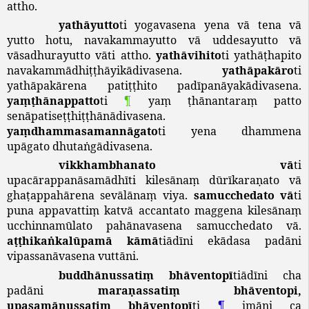
attho
.
yathāyutto
ti
yogavasena
yena
vā
tena
vā
yutto
hotu
,
navakammayutto
vā
uddesayutto
vā
vāsadhurayutto
vāti
attho
.
yathāvihito
ti
yathāṭhapito
navakammādhiṭṭhāyikādivasena
.
yathāpakāro
ti
yathāpakārena
patiṭṭhito
padīpanāyakādivasena
.
yaṃṭhānappatto
ti
¶
yaṃ
ṭhānantaraṃ
patto
senāpatiseṭṭhiṭṭhānādivasena
.
yaṃdhammasamannāgato
ti
yena
dhammena
upāgato
dhutaṅgādivasena
.
vikkhambhanato
vā
ti
upacārappanāsamādhīti
kilesānaṃ
dūrīkaraṇato
vā
ghaṭappahārena
sevālānaṃ
viya
.
samucchedato
vā
ti
puna
appavattiṃ
katvā
accantato
maggena
kilesānaṃ
ucchinnamūlato
pahānavasena
samucchedato
vā
.
aṭṭhikaṅkalūpamā
kāmā
tiādīni
ekādasa
padāni
vipassanāvasena
vuttāni
.
buddhānussatiṃ
bhāventopī
tiādīni
cha
padāni
maraṇassatiṃ
bhāventopi
,
upasamānussatiṃ
bhāventopī
ti
¶
imāni
ca