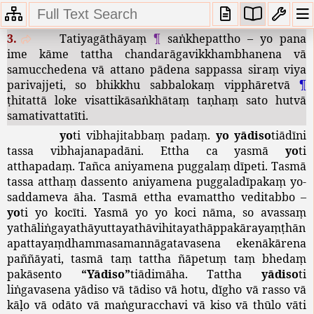
Ete
vuttappakārā
sokādayo
uppajjanti
samudācāraṃ
gacchanti
.
3.
Tatiyagāthāyaṃ
¶
saṅkhepattho
–
yo
pana
ime
kāme
tattha
chandarāgavikkhambhanena
vā
samucchedena
vā
attano
pādena
sappassa
siraṃ
viya
parivajjeti
,
so
bhikkhu
sabbalokaṃ
vipphāretvā
¶
ṭhitattā
loke
visattikāsaṅkhātaṃ
taṇhaṃ
sato
hutvā
samativattatīti
.
yo
ti
vibhajitabbaṃ
padaṃ
.
yo
yādiso
tiādīni
tassa
vibhajanapadāni
.
Ettha
ca
yasmā
yo
ti
atthapadaṃ
.
Tañca
aniyamena
puggalaṃ
dīpeti
.
Tasmā
tassa
atthaṃ
dassento
aniyamena
puggaladīpakaṃ
yo
-
saddameva
āha
.
Tasmā
ettha
evamattho
veditabbo
–
yo
ti
yo
kocīti
.
Yasmā
yo
yo
koci
nāma
,
so
avassaṃ
yathāliṅgayathāyuttayathāvihitayathāppakārayaṃṭhān
apattayaṃdhammasamannāgatavasena
ekenākārena
paññāyati
,
tasmā
taṃ
tattha
ñāpetuṃ
taṃ
bhedaṃ
pakāsento
“
Yādiso
”
tiādimāha
.
Tattha
yādiso
ti
liṅgavasena
yādiso
vā
tādiso
vā
hotu
,
dīgho
vā
rasso
vā
kāḷo
vā
odāto
vā
maṅguracchavi
vā
kiso
vā
thūlo
vāti