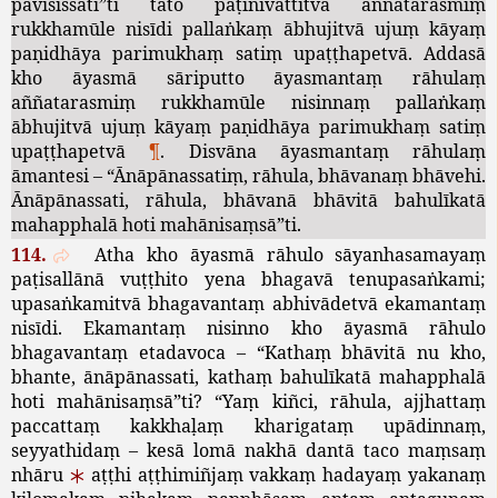
pavisissatī
”
ti
tato
paṭinivattitvā
aññatarasmiṃ
rukkhamūle
nisīdi
pallaṅkaṃ
ābhujitvā
ujuṃ
kāyaṃ
paṇidhāya
parimukhaṃ
satiṃ
upaṭṭhapetvā
.
Addasā
kho
āyasmā
sāriputto
āyasmantaṃ
rāhulaṃ
aññatarasmiṃ
rukkhamūle
nisinnaṃ
pallaṅkaṃ
ābhujitvā
ujuṃ
kāyaṃ
paṇidhāya
parimukhaṃ
satiṃ
upaṭṭhapetvā
¶
.
Disvāna
āyasmantaṃ
rāhulaṃ
āmantesi
– “
Ānāpānassatiṃ
,
rāhula
,
bhāvanaṃ
bhāvehi
.
Ānāpānassati
,
rāhula
,
bhāvanā
bhāvitā
bahulīkatā
mahapphalā
hoti
mahānisaṃsā
”
ti
.
114.
Atha
kho
āyasmā
rāhulo
sāyanhasamayaṃ
paṭisallānā
vuṭṭhito
yena
bhagavā
tenupasaṅkami
;
upasaṅkamitvā
bhagavantaṃ
abhivādetvā
ekamantaṃ
nisīdi
.
Ekamantaṃ
nisinno
kho
āyasmā
rāhulo
bhagavantaṃ
etadavoca
– “
Kathaṃ
bhāvitā
nu
kho
,
bhante
,
ānāpānassati
,
kathaṃ
bahulīkatā
mahapphalā
hoti
mahānisaṃsā
”
ti
? “
Yaṃ
kiñci
,
rāhula
,
ajjhattaṃ
paccattaṃ
kakkhaḷaṃ
kharigataṃ
upādinnaṃ
,
seyyathidaṃ
–
kesā
lomā
nakhā
dantā
taco
maṃsaṃ
nhāru
aṭṭhi
aṭṭhimiñjaṃ
vakkaṃ
hadayaṃ
yakanaṃ