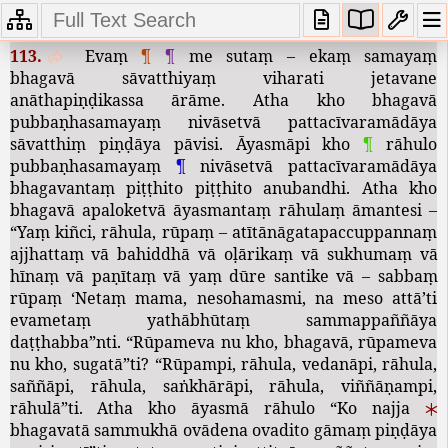
2.
Mahārāhulovādasuttaṃ
113.
Evaṃ
¶
¶
me
sutaṃ
–
ekaṃ
samayaṃ
bhagavā
sāvatthiyaṃ
viharati
jetavane
anāthapiṇḍikassa
ārāme
.
Atha
kho
bhagavā
pubbaṇhasamayaṃ
nivāsetvā
pattacīvaramādāya
sāvatthiṃ
piṇḍāya
pāvisi
.
Āyasmāpi
kho
¶
rāhulo
pubbaṇhasamayaṃ
¶
nivāsetvā
pattacīvaramādāya
bhagavantaṃ
piṭṭhito
piṭṭhito
anubandhi
.
Atha
kho
bhagavā
apaloketvā
āyasmantaṃ
rāhulaṃ
āmantesi
–
“
Yaṃ
kiñci
,
rāhula
,
rūpaṃ
–
atītānāgatapaccuppannaṃ
ajjhattaṃ
vā
bahiddhā
vā
oḷārikaṃ
vā
sukhumaṃ
vā
hīnaṃ
vā
paṇītaṃ
vā
yaṃ
dūre
santike
vā
–
sabbaṃ
rūpaṃ
‘
Netaṃ
mama
,
nesohamasmi
,
na
meso
attā
’
ti
evametaṃ
yathābhūtaṃ
sammappaññāya
daṭṭhabba
”
nti
. “
Rūpameva
nu
kho
,
bhagavā
,
rūpameva
nu
kho
,
sugatā
”
ti
? “
Rūpampi
,
rāhula
,
vedanāpi
,
rāhula
,
saññāpi
,
rāhula
,
saṅkhārāpi
,
rāhula
,
viññāṇampi
,
rāhulā
”
ti
.
Atha
kho
āyasmā
rāhulo
“
Ko
najja
bhagavatā
sammukhā
ovādena
ovadito
gāmaṃ
piṇḍāya