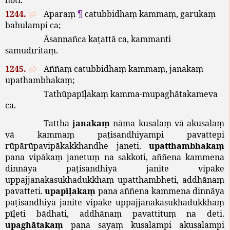
1244.
Aparaṃ
¶
catubbidhaṃ
kammaṃ
,
garukaṃ
bahulampi
ca
;
Āsannañca
kaṭattā
ca
,
kammanti
samudīritaṃ
.
1245.
Aññaṃ
catubbidhaṃ
kammaṃ
,
janakaṃ
upathambhakaṃ
;
Tathūpapīḷakaṃ
kamma
-
mupaghātakameva
ca
.
Tattha
janakaṃ
nāma
kusalaṃ
vā
akusalaṃ
vā
kammaṃ
paṭisandhiyampi
pavattepi
rūpārūpavipākakkhandhe
janeti
.
upatthambhakaṃ
pana
vipākaṃ
janetuṃ
na
sakkoti
,
aññena
kammena
dinnāya
paṭisandhiyā
janite
vipāke
uppajjanakasukhadukkhaṃ
upatthambheti
,
addhānaṃ
pavatteti
.
upapīḷakaṃ
pana
aññena
kammena
dinnāya
paṭisandhiyā
janite
vipāke
uppajjanakasukhadukkhaṃ
pīḷeti
bādhati
,
addhānaṃ
pavattituṃ
na
deti
.
upaghātakaṃ
pana
sayaṃ
kusalampi
akusalampi