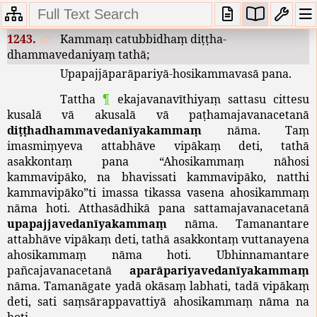
Etassa
nāmarūpassa
,
paccayaṃ
parigaṇhati
.
1243.
Kammaṃ
catubbidhaṃ
diṭṭha
-
dhammavedaniyaṃ
tathā
;
Upapajjāparāpariyā
-
hosikammavasā
pana
.
Tattha
¶
ekajavanavīthiyaṃ
sattasu
cittesu
kusalā
vā
akusalā
vā
paṭhamajavanacetanā
diṭṭhadhammavedanīyakammaṃ
nāma
.
Taṃ
imasmiṃyeva
attabhāve
vipākaṃ
deti
,
tathā
asakkontaṃ
pana
“
Ahosikammaṃ
nāhosi
kammavipāko
,
na
bhavissati
kammavipāko
,
natthi
kammavipāko
”
ti
imassa
tikassa
vasena
ahosikammaṃ
nāma
hoti
.
Atthasādhikā
pana
sattamajavanacetanā
upapajjavedanīyakammaṃ
nāma
.
Tamanantare
attabhāve
vipākaṃ
deti
,
tathā
asakkontaṃ
vuttanayena
ahosikammaṃ
nāma
hoti
.
Ubhinnamantare
pañcajavanacetanā
aparāpariyavedanīyakammaṃ
nāma
.
Tamanāgate
yadā
okāsaṃ
labhati
,
tadā
vipākaṃ
deti
,
sati
saṃsārappavattiyā
ahosikammaṃ
nāma
na
hoti
.