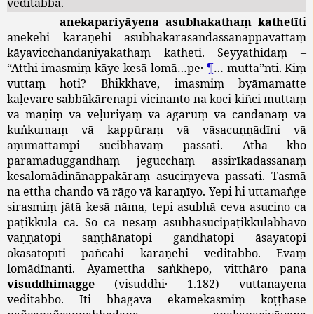
veditabbā
.
anekapariyāyena
asubhakathaṃ
kathetī
ti
anekehi
kāraṇehi
asubhākārasandassanappavattaṃ
kāyavicchandaniyakathaṃ
katheti
.
Seyyathidaṃ
–
“
Atthi
imasmiṃ
kāye
kesā
lomā
…
pe
·
¶
…
mutta
”
nti
.
Kiṃ
vuttaṃ
hoti
?
Bhikkhave
,
imasmiṃ
byāmamatte
kaḷevare
sabbākārenapi
vicinanto
na
koci
kiñci
muttaṃ
vā
maṇiṃ
vā
veḷuriyaṃ
vā
agaruṃ
vā
candanaṃ
vā
kuṅkumaṃ
vā
kappūraṃ
vā
vāsacuṇṇādīni
vā
aṇumattampi
sucibhāvaṃ
passati
.
Atha
kho
paramaduggandhaṃ
jegucchaṃ
assirīkadassanaṃ
kesalomādinānappakāraṃ
asuciṃyeva
passati
.
Tasmā
na
ettha
chando
vā
rāgo
vā
karaṇīyo
.
Yepi
hi
uttamaṅge
sirasmiṃ
jātā
kesā
nāma
,
tepi
asubhā
ceva
asucino
ca
paṭikkūlā
ca
.
So
ca
nesaṃ
asubhāsucipaṭikkūlabhāvo
vaṇṇatopi
saṇṭhānatopi
gandhatopi
āsayatopi
okāsatopīti
pañcahi
kāraṇehi
veditabbo
.
Evaṃ
lomādīnanti
.
Ayamettha
saṅkhepo
,
vitthāro
pana
visuddhimagge
(
visuddhi
· 1.182)
vuttanayena
veditabbo
.
Iti
bhagavā
ekamekasmiṃ
koṭṭhāse