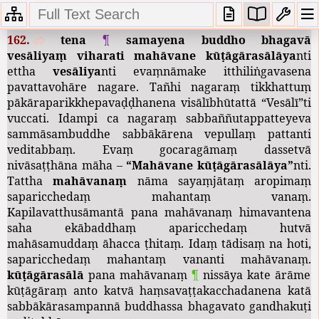
Paṭhamapaññattinidānavaṇṇanā
162.
tena
¶
samayena
buddho
bhagavā
vesāliyaṃ
viharati
mahāvane
kūṭāgārasālāya
nti
ettha
vesāliya
nti
evaṃnāmake
itthiliṅgavasena
pavattavohāre
nagare
.
Tañhi
nagaraṃ
tikkhattuṃ
pākāraparikkhepavaḍḍhanena
visālībhūtattā
“
Vesālī
”
ti
vuccati
.
Idampi
ca
nagaraṃ
sabbaññutappatteyeva
sammāsambuddhe
sabbākārena
vepullaṃ
pattanti
veditabbaṃ
.
Evaṃ
gocaragāmaṃ
dassetvā
nivāsaṭṭhāna
māha
–
“
Mahāvane
kūṭāgārasālāya
”
nti
.
Tattha
mahāvanaṃ
nāma
sayaṃjātaṃ
aropimaṃ
saparicchedaṃ
mahantaṃ
vanaṃ
.
Kapilavatthusāmantā
pana
mahāvanaṃ
himavantena
saha
ekābaddhaṃ
aparicchedaṃ
hutvā
mahāsamuddaṃ
āhacca
ṭhitaṃ
.
Idaṃ
tādisaṃ
na
hoti
,
saparicchedaṃ
mahantaṃ
vananti
mahāvanaṃ
.
kūṭāgārasālā
pana
mahāvanaṃ
¶
nissāya
kate
ārāme
kūṭāgāraṃ
anto
katvā
haṃsavaṭṭakacchadanena
katā
sabbākārasampannā
buddhassa
bhagavato
gandhakuṭi